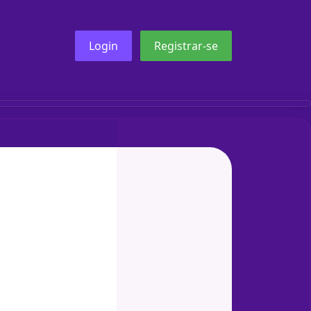
Login
Registrar-se