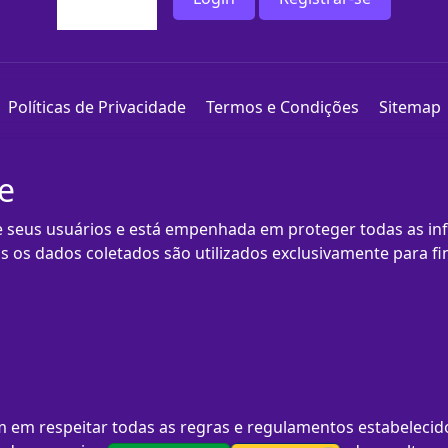
Políticas de Privacidade
Termos e Condições
Sitemap
de
de seus usuários e está empenhada em proteger todas as i
 os dados coletados são utilizados exclusivamente para fi
em respeitar todas as regras e regulamentos estabelecido