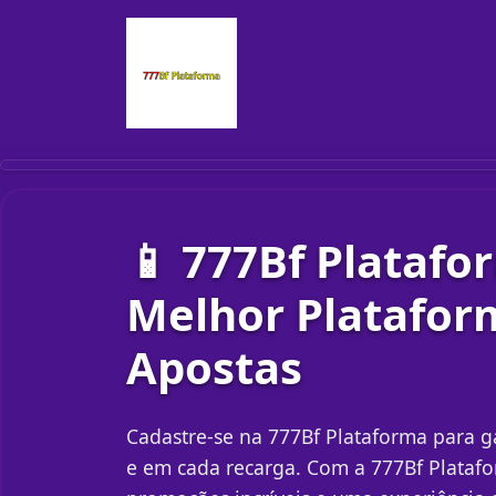
📱 777Bf Platafo
Melhor Platafor
Apostas
Cadastre-se na 777Bf Plataforma para 
e em cada recarga. Com a 777Bf Platafo