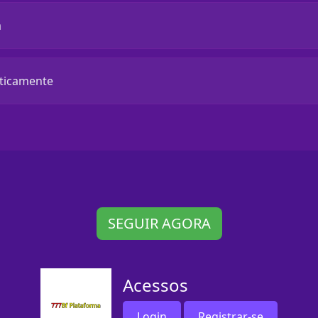
a
aticamente
SEGUIR AGORA
Acessos
Login
Registrar-se