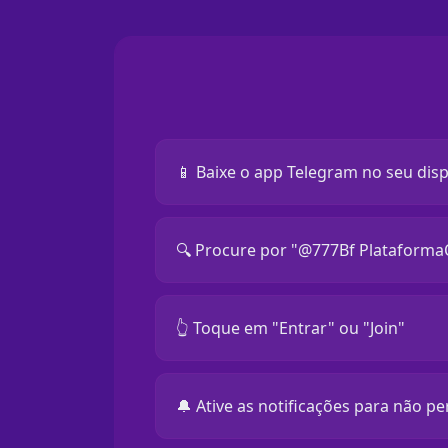
📱 Baixe o app Telegram no seu disp
🔍 Procure por "@777Bf PlataformaO
👆 Toque em "Entrar" ou "Join"
🔔 Ative as notificações para não p