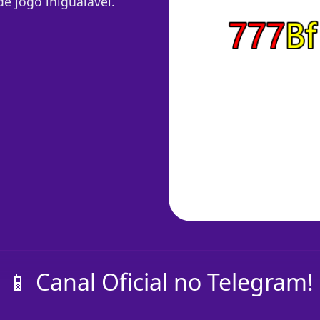
e jogo inigualável.
📱 Canal Oficial no Telegram!