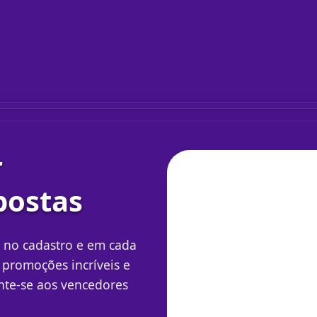
r
postas
 no cadastro e em cada
 promoções incríveis e
unte-se aos vencedores