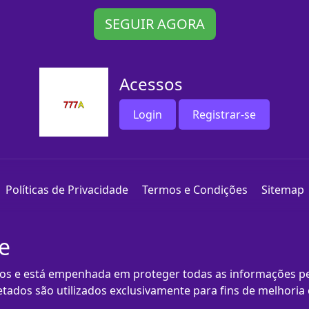
SEGUIR AGORA
Acessos
Login
Registrar-se
Políticas de Privacidade
Termos e Condições
Sitemap
de
rios e está empenhada em proteger todas as informações p
tados são utilizados exclusivamente para fins de melhoria