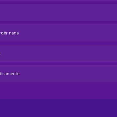
erder nada
a
aticamente