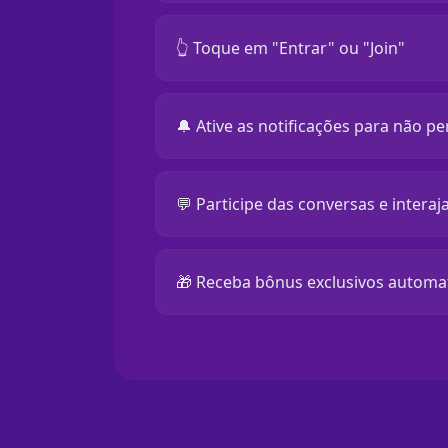
👆 Toque em "Entrar" ou "Join"
🔔 Ative as notificações para não p
💬 Participe das conversas e interaj
🎁 Receba bônus exclusivos autom