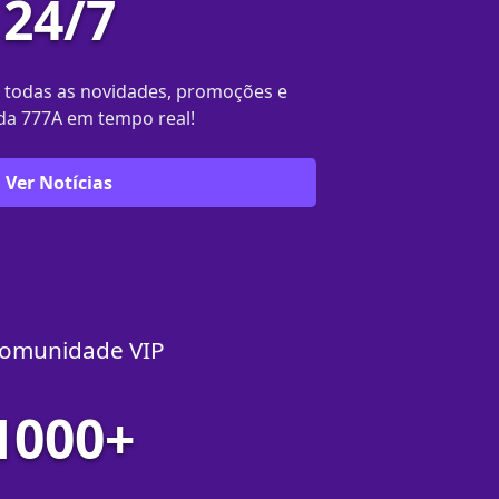
24/7
e todas as novidades, promoções e
da 777A em tempo real!
Ver Notícias
Comunidade VIP
1000+