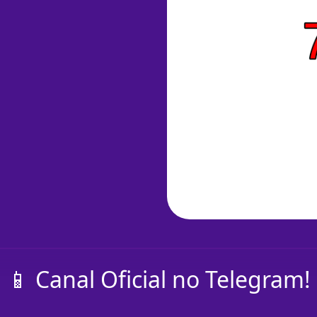
📱 Canal Oficial no Telegram!