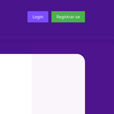
Login
Registrar-se