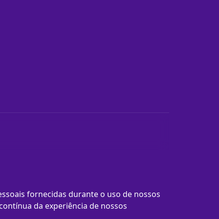
essoais fornecidas durante o uso de nossos
 contínua da experiência de nossos