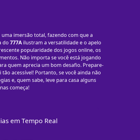
m uma imersão total, fazendo com que a
sa do
777A
ilustram a versatilidade e o apelo
escente popularidade dos jogos online, os
omentos. Não importa se você está jogando
ara quem aprecia um bom desafio. Prepare-
 tão acessível! Portanto, se você ainda não
gias e, quem sabe, leve para casa alguns
enas começa!
cias em Tempo Real