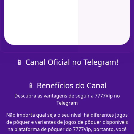
📱 Canal Oficial no Telegram!
📱 Benefícios do Canal
Descubra as vantagens de seguir a 7777Vip no
Telegram
Não importa qual seja o seu nível, há diferentes jogos
de pôquer e variantes de jogos de pôquer disponíveis
na plataforma de pôquer do 7777Vip, portanto, você