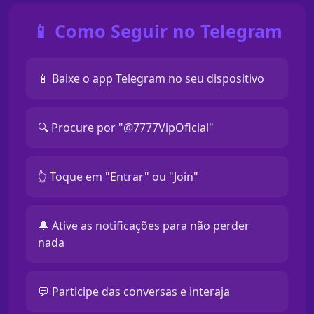
📱 Como Seguir no Telegram
📱 Baixe o app Telegram no seu dispositivo
🔍 Procure por "@7777VipOficial"
👆 Toque em "Entrar" ou "Join"
🔔 Ative as notificações para não perder
nada
💬 Participe das conversas e interaja