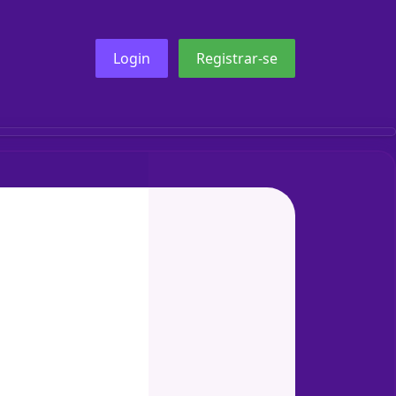
Login
Registrar-se