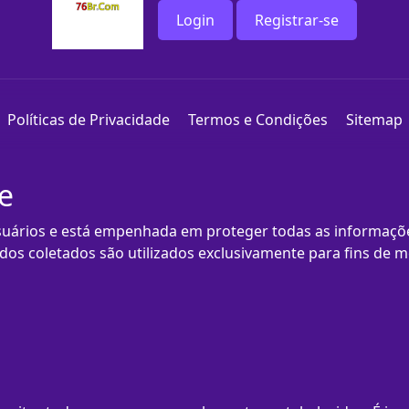
Login
Registrar-se
Políticas de Privacidade
Termos e Condições
Sitemap
de
usuários e está empenhada em proteger todas as informaçõ
os coletados são utilizados exclusivamente para fins de m