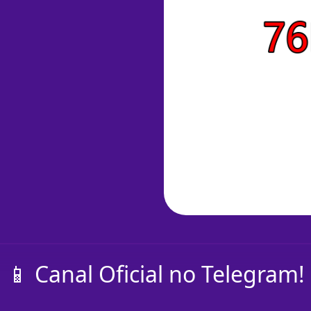
📱 Canal Oficial no Telegram!