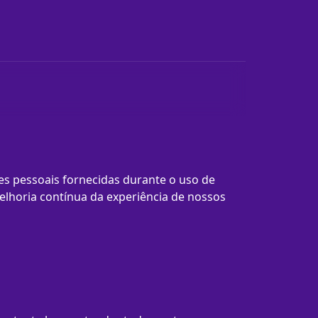
es pessoais fornecidas durante o uso de
elhoria contínua da experiência de nossos