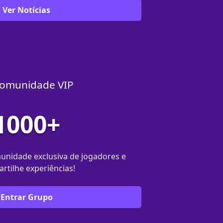
Ver Notícias
Comunidade VIP
1000+
unidade exclusiva de jogadores e
rtilhe experiências!
Entrar Grupo