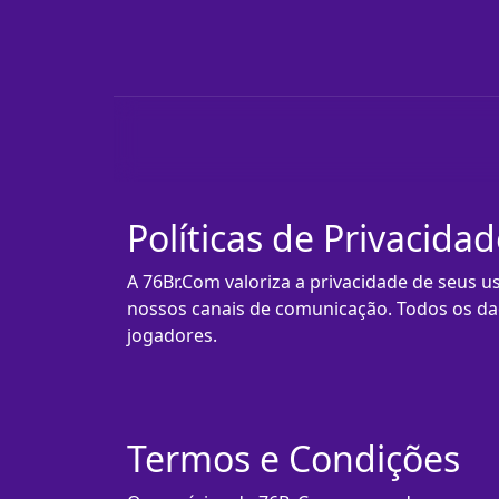
Políticas de Privacida
A 76Br.Com valoriza a privacidade de seus 
nossos canais de comunicação. Todos os dad
jogadores.
Termos e Condições