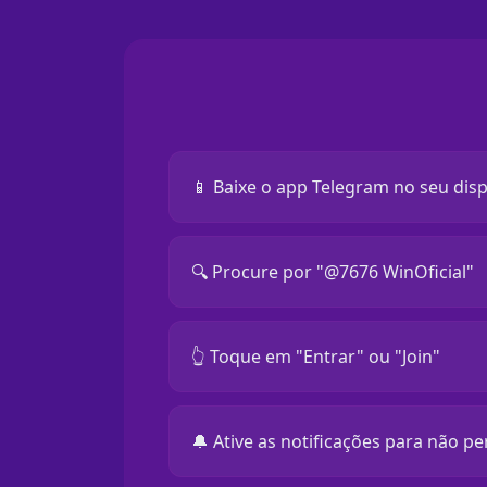
📱 Baixe o app Telegram no seu disp
🔍 Procure por "@7676 WinOficial"
👆 Toque em "Entrar" ou "Join"
🔔 Ative as notificações para não p