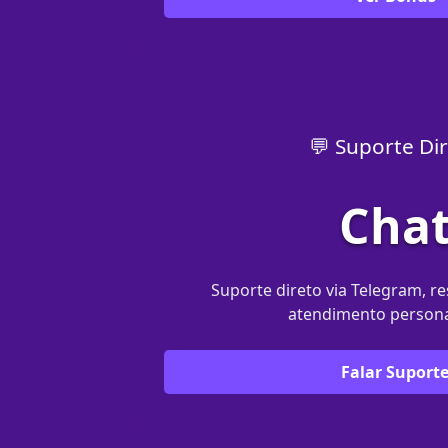
💬 Suporte Di
Cha
Suporte direto via Telegram, r
atendimento persona
Falar Suport