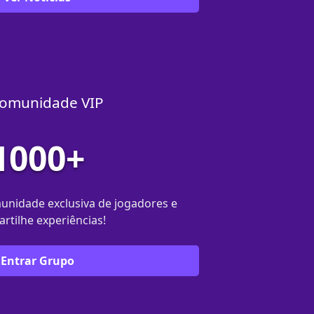
Comunidade VIP
1000+
unidade exclusiva de jogadores e
rtilhe experiências!
Entrar Grupo