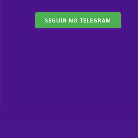
SEGUIR NO TELEGRAM