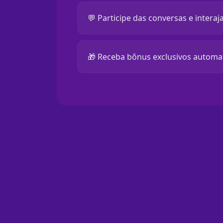
💬 Participe das conversas e interaj
🎁 Receba bônus exclusivos autom