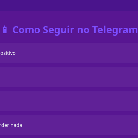
📱 Como Seguir no Telegram
ositivo
erder nada