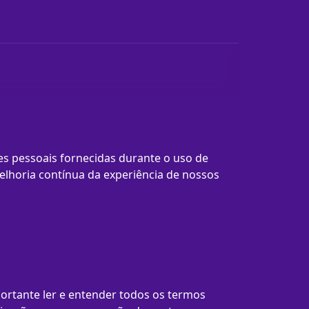
es pessoais fornecidas durante o uso de
elhoria contínua da experiência de nossos
ortante ler e entender todos os termos