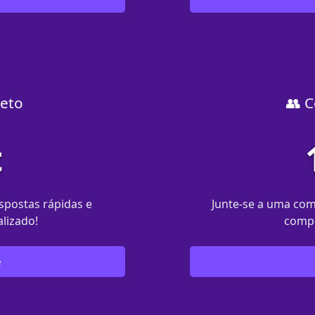
reto
👥 
t
espostas rápidas e
Junte-se a uma com
lizado!
compa
e