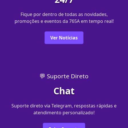
Fique por dentro de todas as novidades,
promoções e eventos da 765A em tempo real!
Ver Notícias
💬 Suporte Direto
Chat
Suporte direto via Telegram, respostas rápidas e
atendimento personalizado!