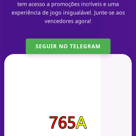
tem acesso a promoções incríveis e uma
experiência de jogo inigualável. Junte-se aos
vencedores agora!
SEGUIR NO TELEGRAM