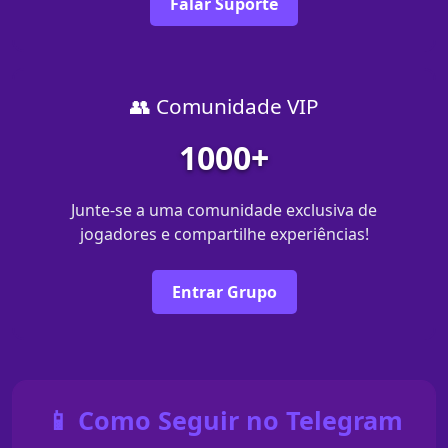
Falar Suporte
👥 Comunidade VIP
1000+
Junte-se a uma comunidade exclusiva de
jogadores e compartilhe experiências!
Entrar Grupo
📱 Como Seguir no Telegram