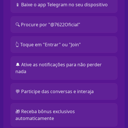
📱 Baixe o app Telegram no seu dispositivo
🔍 Procure por "@7622Oficial"
👆 Toque em "Entrar" ou "Join"
🔔 Ative as notificações para não perder
nada
💬 Participe das conversas e interaja
🎁 Receba bônus exclusivos
automaticamente