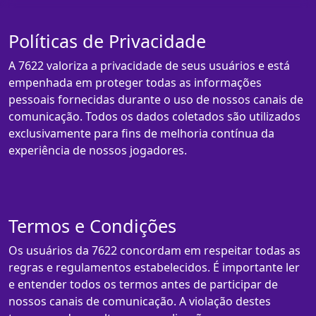
Políticas de Privacidade
A 7622 valoriza a privacidade de seus usuários e está
empenhada em proteger todas as informações
pessoais fornecidas durante o uso de nossos canais de
comunicação. Todos os dados coletados são utilizados
exclusivamente para fins de melhoria contínua da
experiência de nossos jogadores.
Termos e Condições
Os usuários da 7622 concordam em respeitar todas as
regras e regulamentos estabelecidos. É importante ler
e entender todos os termos antes de participar de
nossos canais de comunicação. A violação destes