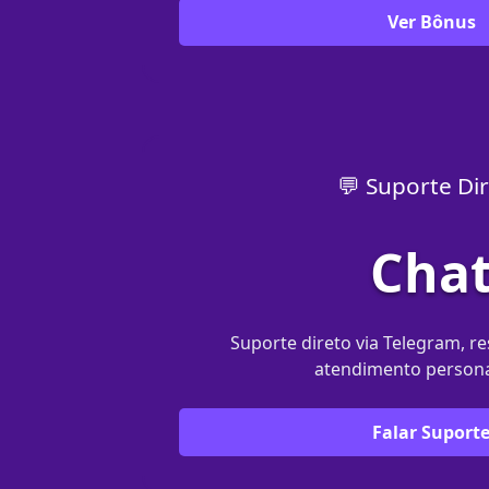
Ver Bônus
💬 Suporte Di
Cha
Suporte direto via Telegram, r
atendimento persona
Falar Suport