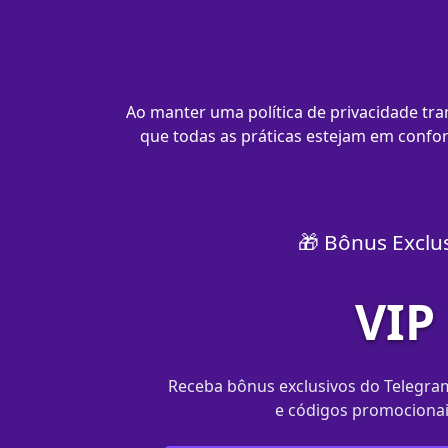
Ao manter uma política de privacidade tr
que todas as práticas estejam em confo
🎁 Bônus Exclu
VIP
Receba bônus exclusivos do Telegra
e códigos promocionai