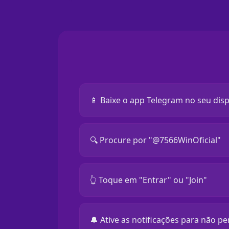
📱 Baixe o app Telegram no seu disp
🔍 Procure por "@7566WinOficial"
👆 Toque em "Entrar" ou "Join"
🔔 Ative as notificações para não p