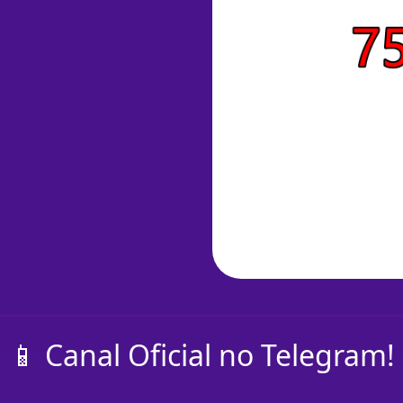
📱 Canal Oficial no Telegram!