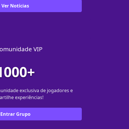
Ver Notícias
Comunidade VIP
1000+
unidade exclusiva de jogadores e
rtilhe experiências!
Entrar Grupo