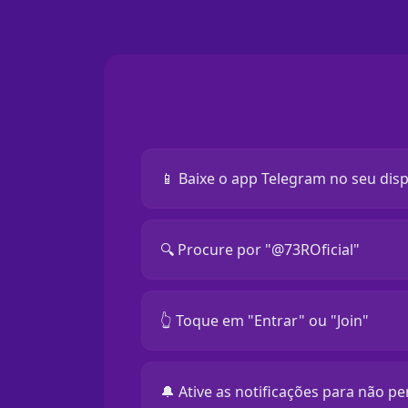
📱 Baixe o app Telegram no seu disp
🔍 Procure por "@73ROficial"
👆 Toque em "Entrar" ou "Join"
🔔 Ative as notificações para não p