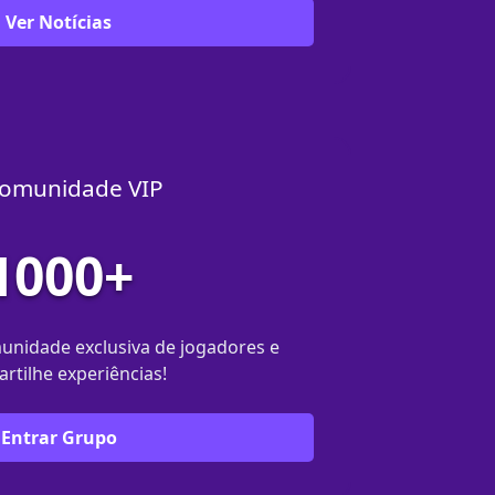
Ver Notícias
Comunidade VIP
1000+
unidade exclusiva de jogadores e
rtilhe experiências!
Entrar Grupo