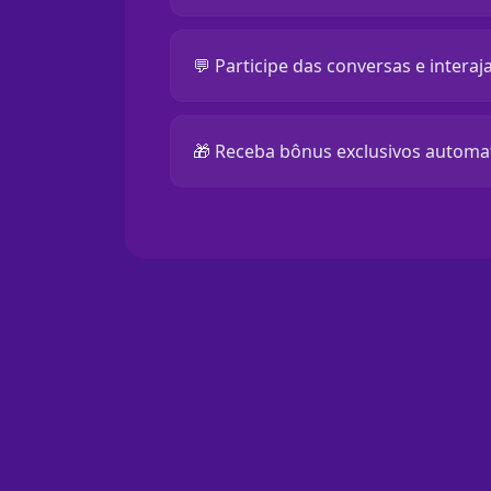
💬 Participe das conversas e interaj
🎁 Receba bônus exclusivos autom