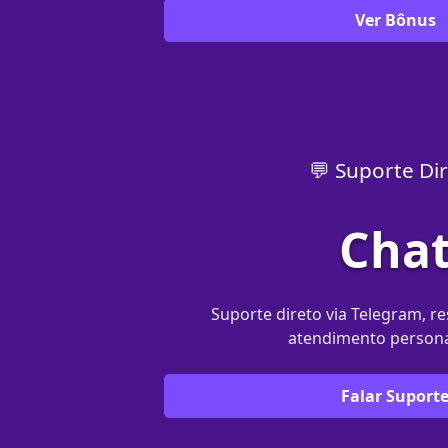
Ver Bônus
💬 Suporte Di
Cha
Suporte direto via Telegram, r
atendimento persona
Falar Suport