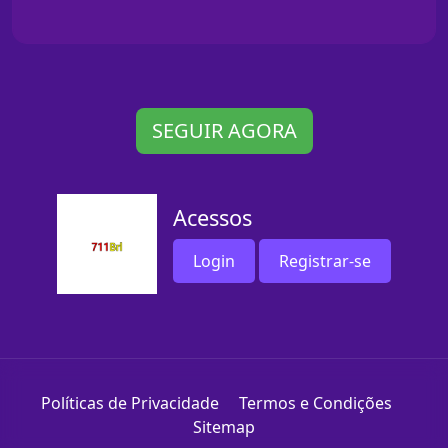
SEGUIR AGORA
Acessos
Login
Registrar-se
Políticas de Privacidade
Termos e Condições
Sitemap