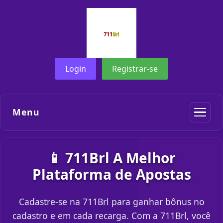
Login
Registrar-se
Menu
📱 711Brl A Melhor
Plataforma de Apostas
Cadastre-se na 711Brl para ganhar bônus no
cadastro e em cada recarga. Com a 711Brl, você