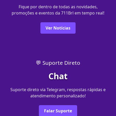
Fique por dentro de todas as novidades,
promoções e eventos da 711Brl em tempo real!
Ver Notícias
💬 Suporte Direto
Chat
Suporte direto via Telegram, respostas rápidas e
atendimento personalizado!
Falar Suporte