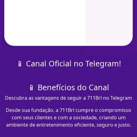
📱 Canal Oficial no Telegram!
📱 Benefícios do Canal
Descubra as vantagens de seguir a 711Brl no Telegram
Desde sua fundação, a 711Brl cumpre o compromisso
com seus clientes e com a sociedade, criando um
ambiente de entretenimento eficiente, seguro e justo.