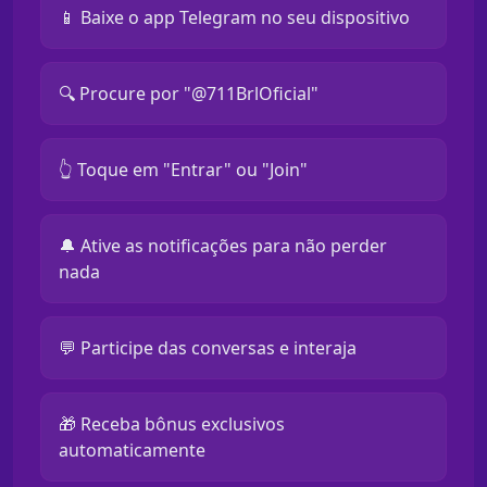
📱 Baixe o app Telegram no seu dispositivo
🔍 Procure por "@711BrlOficial"
👆 Toque em "Entrar" ou "Join"
🔔 Ative as notificações para não perder
nada
💬 Participe das conversas e interaja
🎁 Receba bônus exclusivos
automaticamente