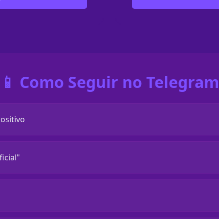
📱 Como Seguir no Telegram
ositivo
icial"