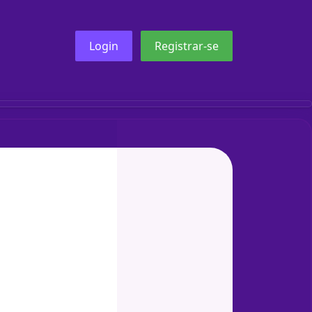
Login
Registrar-se