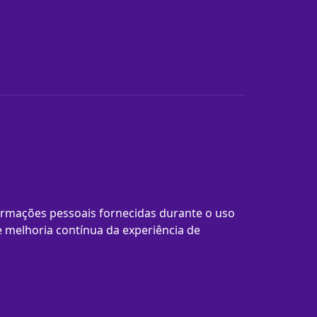
ormações pessoais fornecidas durante o uso
e melhoria contínua da experiência de