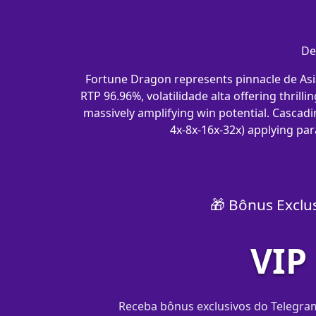
De
Fortune Dragon represents pinnacle de Asi
RTP 96.96%, volatilidade alta offering thri
massively amplifying win potential. Cascad
4x-8x-16x-32x) applying par
🎁 Bônus Exclu
VIP
Receba bônus exclusivos do Telegra