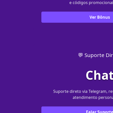
e códigos promocionai
Ver Bônus
💬 Suporte Di
Cha
Suporte direto via Telegram, r
atendimento persona
Falar Suport