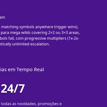
ram
+ matching symbols anywhere trigger wins),
e para mega wilds covering 2×2 ou 3×3 areas,
s fall, com progressive multipliers (1x-2x-
ically unlimited escalation.
cias em Tempo Real
24/7
e todas as novidades, promoções e