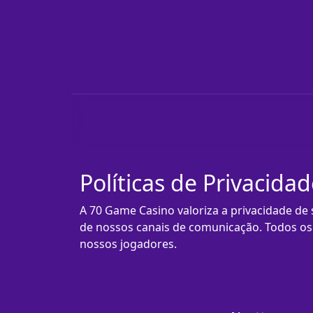
Políticas de Privacida
A 70 Game Casino valoriza a privacidade d
de nossos canais de comunicação. Todos os 
nossos jogadores.