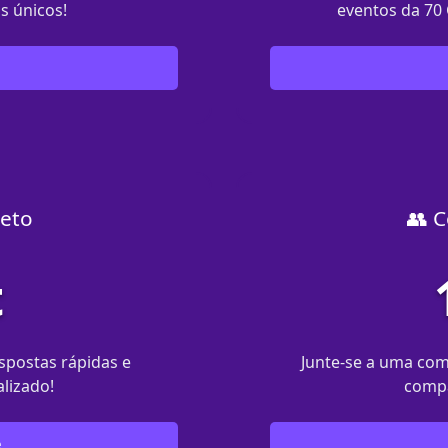
s únicos!
eventos da 70
reto
👥 
t
espostas rápidas e
Junte-se a uma com
lizado!
compa
e