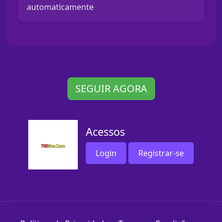
automaticamente
SEGUIR AGORA
Acessos
Login
Registrar-se