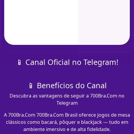
📱 Canal Oficial no Telegram!
📱 Benefícios do Canal
Descubra as vantagens de seguir a 700Bra.Com no
Telegram
A 700Bra.Com 700Bra.Com Brasil oferece jogos de mesa
clássicos como bacará, pôquer e blackjack — tudo em
ambiente imersivo e de alta fidelidade.