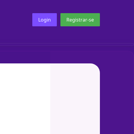
Login
Registrar-se