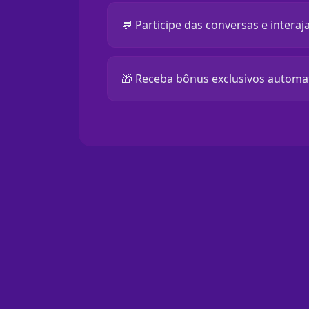
💬 Participe das conversas e interaj
🎁 Receba bônus exclusivos autom