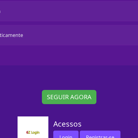
a
aticamente
SEGUIR AGORA
Acessos
Login
Registrar-se