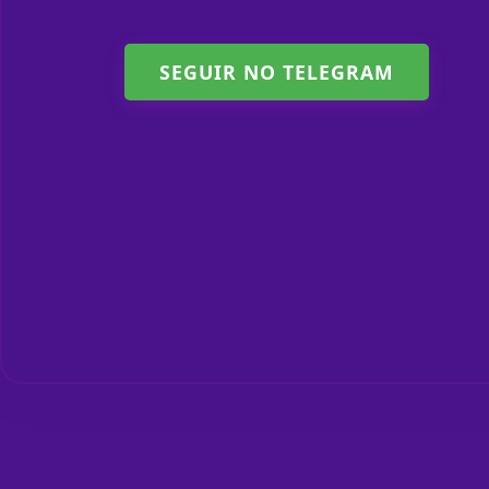
SEGUIR NO TELEGRAM