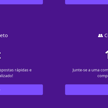
reto
👥 
t
espostas rápidas e
Junte-se a uma com
lizado!
compa
e