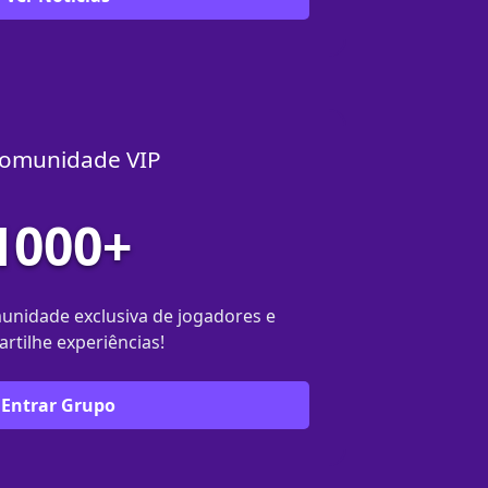
Comunidade VIP
1000+
unidade exclusiva de jogadores e
rtilhe experiências!
Entrar Grupo