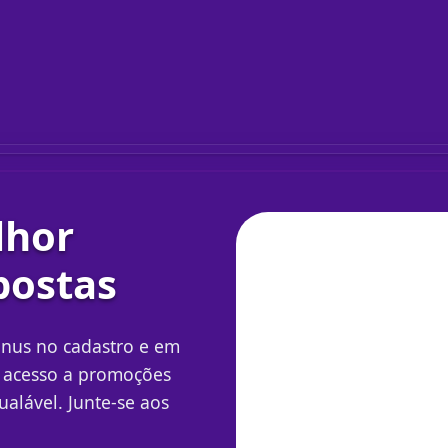
lhor
postas
ônus no cadastro e em
m acesso a promoções
ualável. Junte-se aos