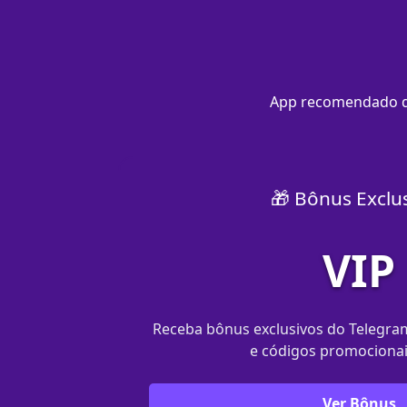
App recomendado da 
🎁 Bônus Exclu
VIP
Receba bônus exclusivos do Telegra
e códigos promocionai
Ver Bônus