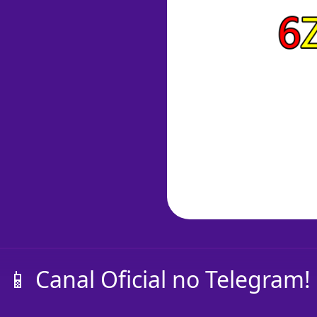
📱 Canal Oficial no Telegram!