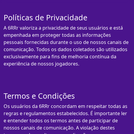
Políticas de Privacidade
A 6RRr valoriza a privacidade de seus usuários e está
empenhada em proteger todas as informações
pessoais fornecidas durante o uso de nossos canais de
comunicação. Todos os dados coletados são utilizados
exclusivamente para fins de melhoria contínua da
experiência de nossos jogadores.
Termos e Condições
Os usuários da 6RRr concordam em respeitar todas as
regras e regulamentos estabelecidos. É importante ler
e entender todos os termos antes de participar de
nossos canais de comunicação. A violação destes