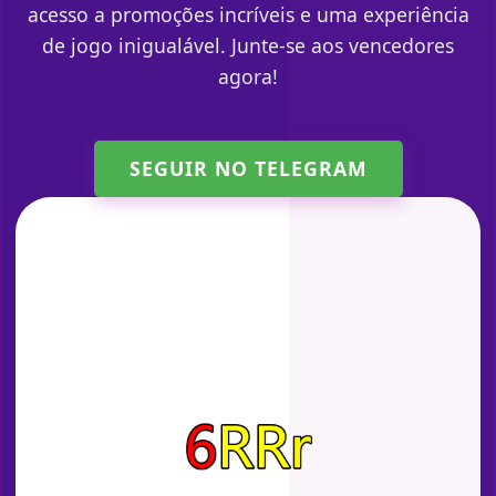
acesso a promoções incríveis e uma experiência
de jogo inigualável. Junte-se aos vencedores
agora!
SEGUIR NO TELEGRAM