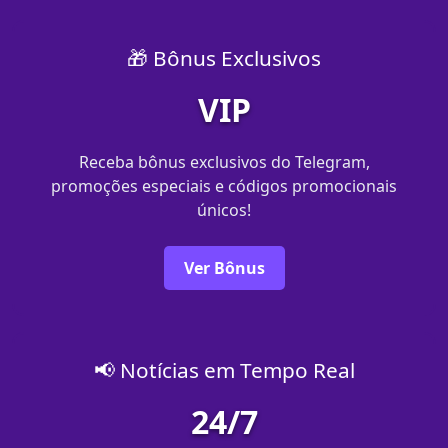
🎁 Bônus Exclusivos
VIP
Receba bônus exclusivos do Telegram,
promoções especiais e códigos promocionais
únicos!
Ver Bônus
📢 Notícias em Tempo Real
24/7