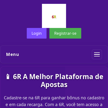
Login
Registrar-se
Menu
📱 6R A Melhor Plataforma de
Apostas
Cadastre-se na 6R para ganhar bônus no cadastro
e em cada recarga. Com a 6R, você tem acesso a