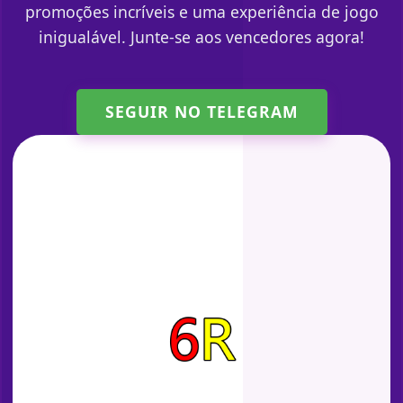
promoções incríveis e uma experiência de jogo
inigualável. Junte-se aos vencedores agora!
SEGUIR NO TELEGRAM