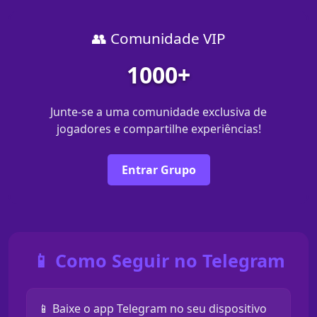
👥 Comunidade VIP
1000+
Junte-se a uma comunidade exclusiva de
jogadores e compartilhe experiências!
Entrar Grupo
📱 Como Seguir no Telegram
📱 Baixe o app Telegram no seu dispositivo