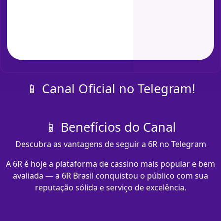
📱 Canal Oficial no Telegram!
📱 Benefícios do Canal
Descubra as vantagens de seguir a 6R no Telegram
A 6R é hoje a plataforma de cassino mais popular e bem
avaliada — a 6R Brasil conquistou o público com sua
reputação sólida e serviço de excelência.