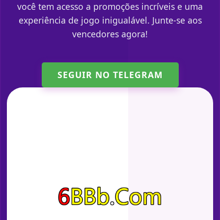
você tem acesso a promoções incríveis e uma
experiência de jogo inigualável. Junte-se aos
vencedores agora!
SEGUIR NO TELEGRAM