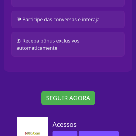
💬 Participe das conversas e interaja
🎁 Receba bônus exclusivos
automaticamente
SEGUIR AGORA
Acessos