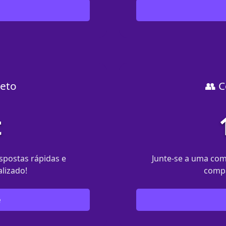
reto
👥 
t
espostas rápidas e
Junte-se a uma com
lizado!
compa
e