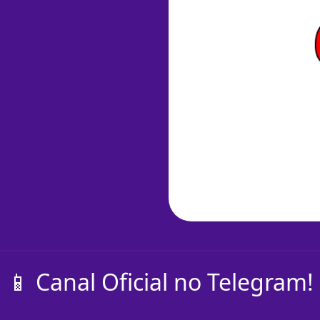
📱 Canal Oficial no Telegram!