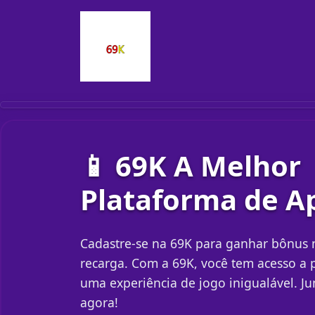
📱 69K A Melhor
Plataforma de A
Cadastre-se na 69K para ganhar bônus 
recarga. Com a 69K, você tem acesso a 
uma experiência de jogo inigualável. J
agora!