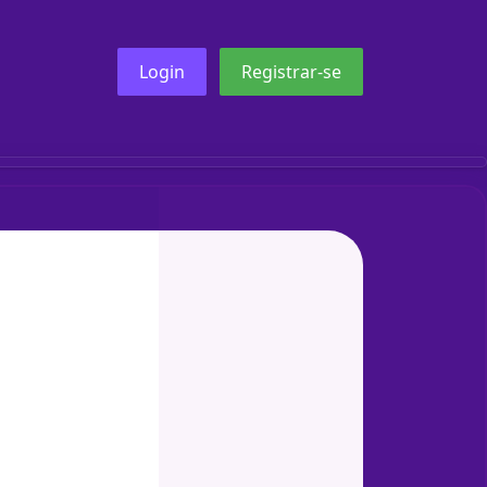
Login
Registrar-se