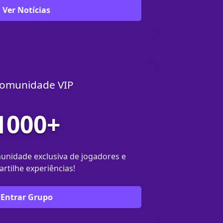
Ver Notícias
Comunidade VIP
1000+
unidade exclusiva de jogadores e
rtilhe experiências!
Entrar Grupo