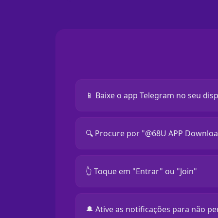
📱 Baixe o app Telegram no seu disp
🔍 Procure por "@68U APP Download
👆 Toque em "Entrar" ou "Join"
🔔 Ative as notificações para não p