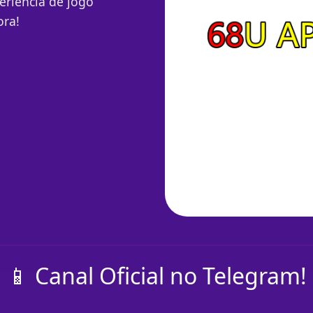
eriência de jogo
ora!
📱 Canal Oficial no Telegram!