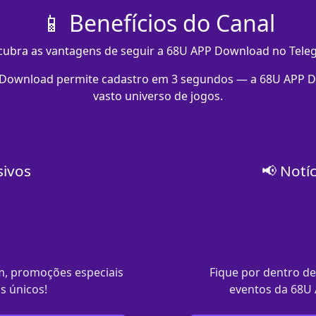
📱 Benefícios do Canal
cubra as vantagens de seguir a 68U APP Download no Tele
 Download permite cadastro em 3 segundos — a 68U APP Dow
vasto universo de jogos.
sivos
📢 Notí
m, promoções especiais
Fique por dentro d
s únicos!
eventos da 68U