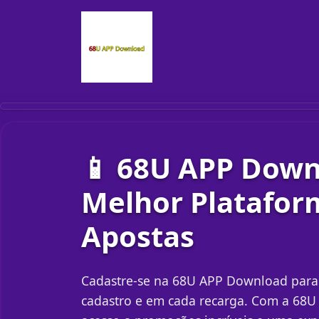
📱 68U APP Down
Melhor Platafor
Apostas
Cadastre-se na 68U APP Download para
cadastro e em cada recarga. Com a 68