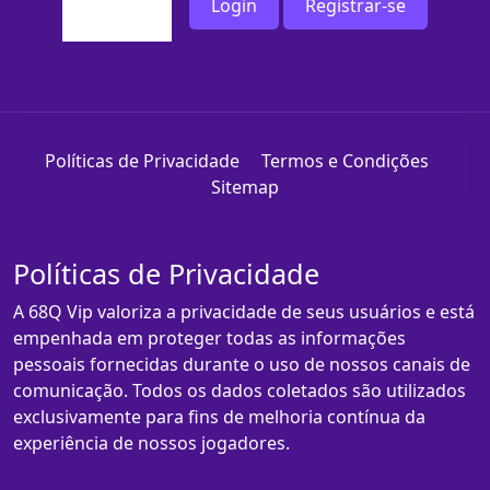
Login
Registrar-se
Políticas de Privacidade
Termos e Condições
Sitemap
Políticas de Privacidade
A 68Q Vip valoriza a privacidade de seus usuários e está
empenhada em proteger todas as informações
pessoais fornecidas durante o uso de nossos canais de
comunicação. Todos os dados coletados são utilizados
exclusivamente para fins de melhoria contínua da
experiência de nossos jogadores.