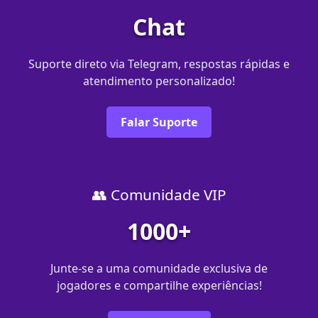
Chat
Suporte direto via Telegram, respostas rápidas e
atendimento personalizado!
Falar Suporte
👥 Comunidade VIP
1000+
Junte-se a uma comunidade exclusiva de
jogadores e compartilhe experiências!