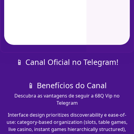
📱 Canal Oficial no Telegram!
📱 Benefícios do Canal
Descubra as vantagens de seguir a 68Q Vip no
Telegram
Interface design prioritizes discoverability e ease-of-
use: category-based organization (slots, table games,
live casino, instant games hierarchically structured),