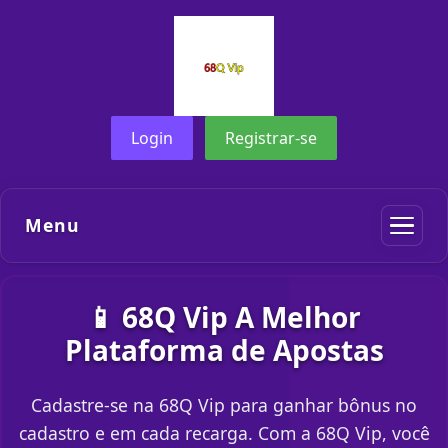
Login
Registrar-se
Menu
📱 68Q Vip A Melhor
Plataforma de Apostas
Cadastre-se na 68Q Vip para ganhar bônus no
cadastro e em cada recarga. Com a 68Q Vip, você