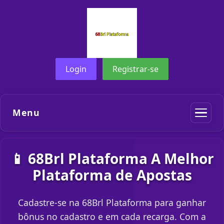
Login
Registrar-se
Menu
📱 68Brl Plataforma A Melhor
Plataforma de Apostas
Cadastre-se na 68Brl Plataforma para ganhar
bônus no cadastro e em cada recarga. Com a