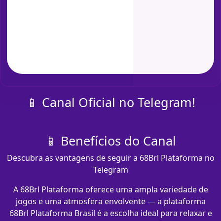
📱 Canal Oficial no Telegram!
📱 Benefícios do Canal
Descubra as vantagens de seguir a 68Brl Plataforma no
Telegram
A 68Brl Plataforma oferece uma ampla variedade de
jogos e uma atmosfera envolvente — a plataforma
68Brl Plataforma Brasil é a escolha ideal para relaxar e