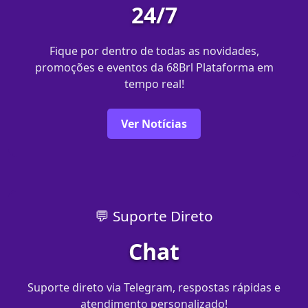
24/7
Fique por dentro de todas as novidades,
promoções e eventos da 68Brl Plataforma em
tempo real!
Ver Notícias
💬 Suporte Direto
Chat
Suporte direto via Telegram, respostas rápidas e
atendimento personalizado!