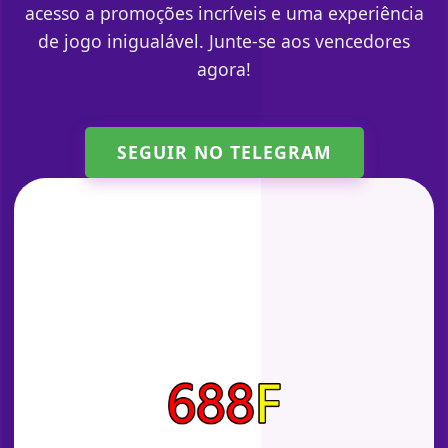
acesso a promoções incríveis e uma experiência
de jogo inigualável. Junte-se aos vencedores
agora!
SEGUIR NO TELEGRAM