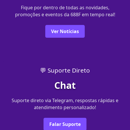
Fique por dentro de todas as novidades,
promoções e eventos da 688F em tempo real!
Ver Notícias
💬 Suporte Direto
Chat
Suporte direto via Telegram, respostas rápidas e
atendimento personalizado!
Falar Suporte