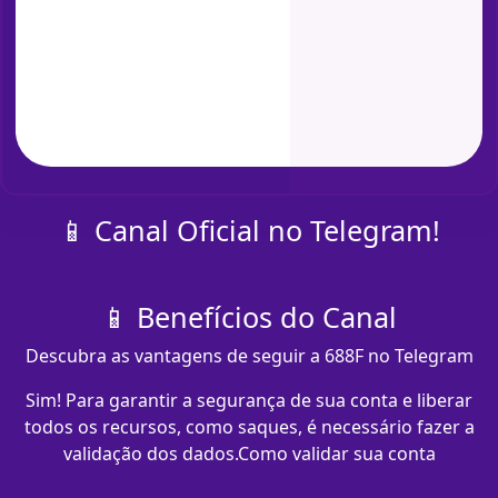
📱 Canal Oficial no Telegram!
📱 Benefícios do Canal
Descubra as vantagens de seguir a 688F no Telegram
Sim! Para garantir a segurança de sua conta e liberar
todos os recursos, como saques, é necessário fazer a
validação dos dados.Como validar sua conta