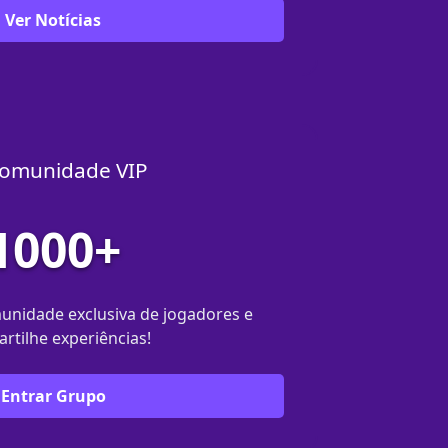
Ver Notícias
Comunidade VIP
1000+
unidade exclusiva de jogadores e
rtilhe experiências!
Entrar Grupo