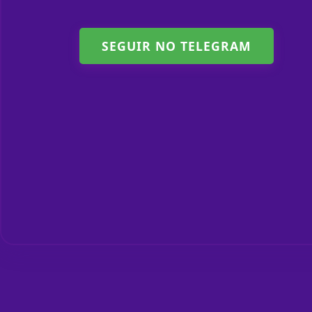
SEGUIR NO TELEGRAM