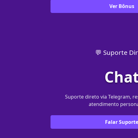
Ver Bônus
💬 Suporte Di
Cha
Suporte direto via Telegram, r
atendimento persona
Falar Suport