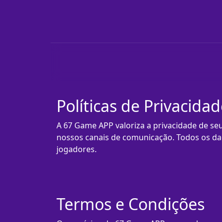
Políticas de Privacida
A 67 Game APP valoriza a privacidade de s
nossos canais de comunicação. Todos os dad
jogadores.
Termos e Condições