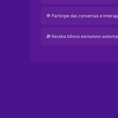
💬 Participe das conversas e interaj
🎁 Receba bônus exclusivos autom