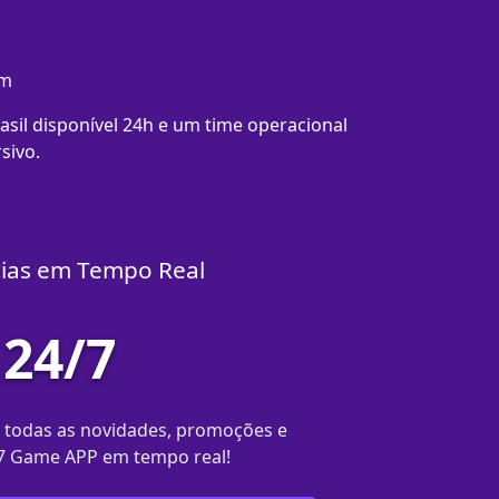
am
il disponível 24h e um time operacional
sivo.
cias em Tempo Real
24/7
e todas as novidades, promoções e
7 Game APP em tempo real!