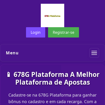
Login
Registrar-se
Menu
📱 678G Plataforma A Melhor
Plataforma de Apostas
Cadastre-se na 678G Plataforma para ganhar
bônus no cadastro e em cada recarga. Com a