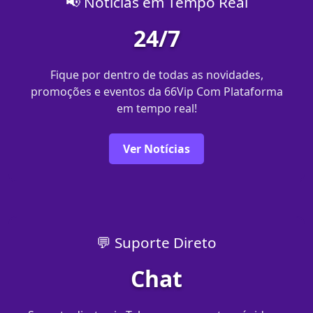
📢 Notícias em Tempo Real
24/7
Fique por dentro de todas as novidades,
promoções e eventos da 66Vip Com Plataforma
em tempo real!
Ver Notícias
💬 Suporte Direto
Chat