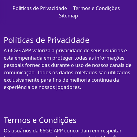
Políticas de Privacidade
Termos e Condições
Sitemap
Políticas de Privacidade
A 66GG APP valoriza a privacidade de seus usuários e
está empenhada em proteger todas as informações
pessoais fornecidas durante o uso de nossos canais de
comunicação. Todos os dados coletados são utilizados
exclusivamente para fins de melhoria contínua da
experiência de nossos jogadores.
Termos e Condições
Os usuários da 66GG APP concordam em respeitar