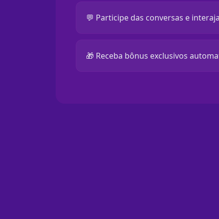
💬 Participe das conversas e interaj
🎁 Receba bônus exclusivos autom