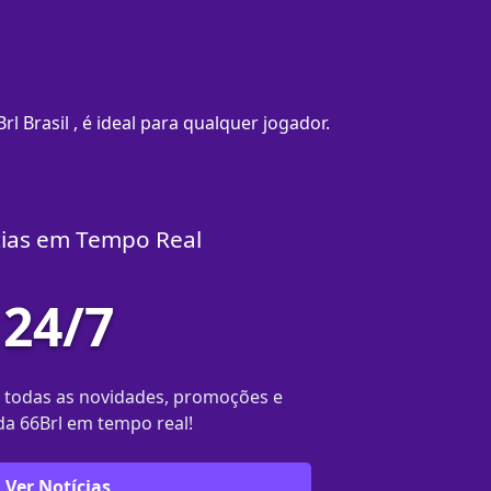
l Brasil , é ideal para qualquer jogador.
cias em Tempo Real
24/7
e todas as novidades, promoções e
da 66Brl em tempo real!
Ver Notícias