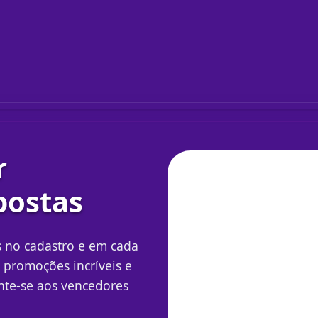
r
postas
s no cadastro e em cada
 promoções incríveis e
unte-se aos vencedores