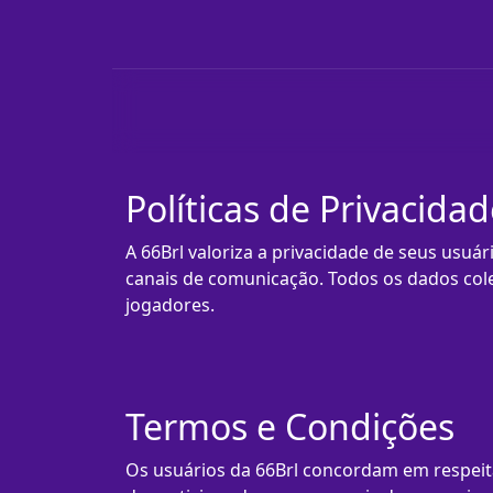
Políticas de Privacida
A 66Brl valoriza a privacidade de seus usu
canais de comunicação. Todos os dados cole
jogadores.
Termos e Condições
Os usuários da 66Brl concordam em respeita