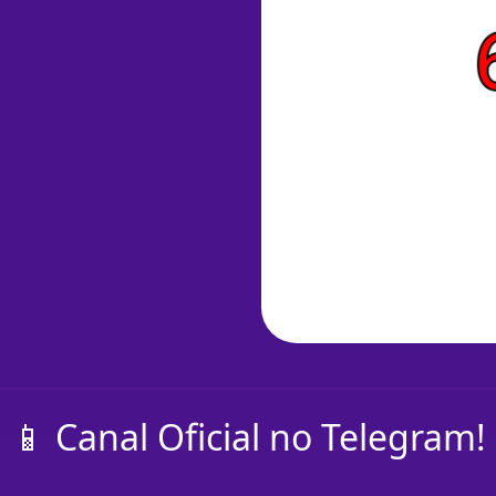
📱 Canal Oficial no Telegram!