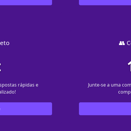
reto
👥 
t
espostas rápidas e
Junte-se a uma com
lizado!
compa
e