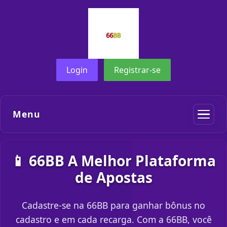
Login
Registrar-se
Menu
📱 66BB A Melhor Plataforma
de Apostas
Cadastre-se na 66BB para ganhar bônus no
cadastro e em cada recarga. Com a 66BB, você