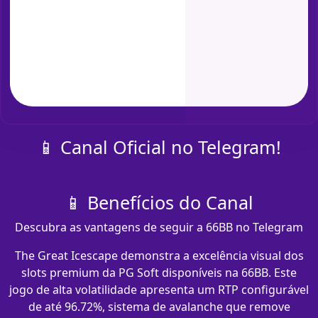
📱 Canal Oficial no Telegram!
📱 Benefícios do Canal
Descubra as vantagens de seguir a 66BB no Telegram
The Great Icescape demonstra a excelência visual dos
slots premium da PG Soft disponíveis na 66BB. Este
jogo de alta volatilidade apresenta um RTP configurável
de até 96.72%, sistema de avalanche que remove