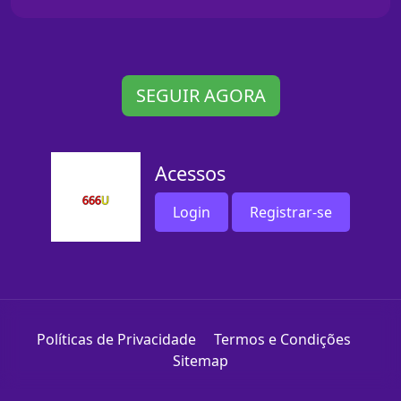
SEGUIR AGORA
Acessos
Login
Registrar-se
Políticas de Privacidade
Termos e Condições
Sitemap