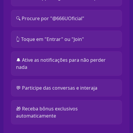
🔍 Procure por "@666UOficial"
👆 Toque em "Entrar" ou "Join"
🔔 Ative as notificações para não perder
nada
💬 Participe das conversas e interaja
🎁 Receba bônus exclusivos
automaticamente