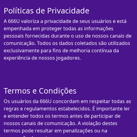
Políticas de Privacidade
A 666U valoriza a privacidade de seus usuários e está
empenhada em proteger todas as informações
pessoais fornecidas durante o uso de nossos canais de
comunicação. Todos os dados coletados são utilizados
exclusivamente para fins de melhoria contínua da
experiência de nossos jogadores.
Termos e Condições
Os usuários da 666U concordam em respeitar todas as
regras e regulamentos estabelecidos. É importante ler
e entender todos os termos antes de participar de
nossos canais de comunicação. A violação destes
termos pode resultar em penalizações ou na