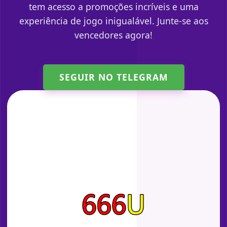
tem acesso a promoções incríveis e uma
experiência de jogo inigualável. Junte-se aos
vencedores agora!
SEGUIR NO TELEGRAM