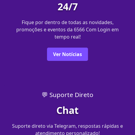
24/7
Fique por dentro de todas as novidades,
promoções e eventos da 6566 Com Login em
tempo real!
Ver Notícias
💬 Suporte Direto
Chat
Suporte direto via Telegram, respostas rápidas e
atendimento personalizado!