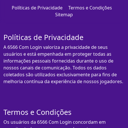
Políticas de Privacidade
Termos e Condições
Sitemap
Políticas de Privacidade
A 6566 Com Login valoriza a privacidade de seus
usuários e está empenhada em proteger todas as
informações pessoais fornecidas durante o uso de
nossos canais de comunicação. Todos os dados
coletados são utilizados exclusivamente para fins de
melhoria contínua da experiência de nossos jogadores.
Termos e Condições
Os usuários da 6566 Com Login concordam em