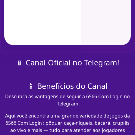
📱 Canal Oficial no Telegram!
📱 Benefícios do Canal
Descubra as vantagens de seguir a 6566 Com Login no
Telegram
Aqui você encontra uma grande variedade de jogos da
6566 Com Login : pôquer, caça-níqueis, bacará, crupiês
ao vivo e mais — tudo para atender aos jogadores