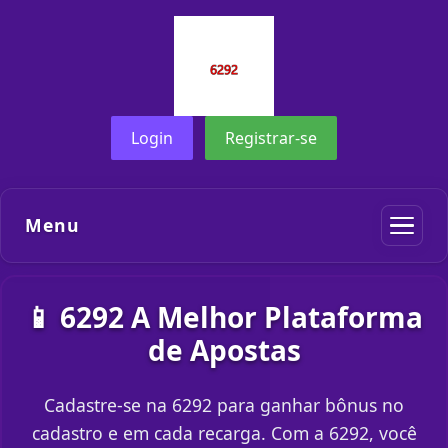
Login
Registrar-se
Menu
📱 6292 A Melhor Plataforma
de Apostas
Cadastre-se na 6292 para ganhar bônus no
cadastro e em cada recarga. Com a 6292, você