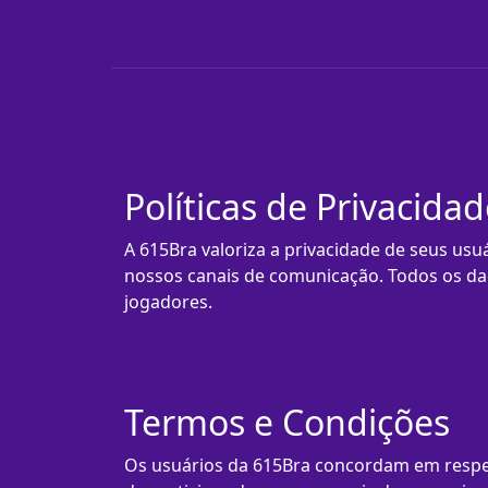
Políticas de Privacida
A 615Bra valoriza a privacidade de seus us
nossos canais de comunicação. Todos os dad
jogadores.
Termos e Condições
Os usuários da 615Bra concordam em respeit