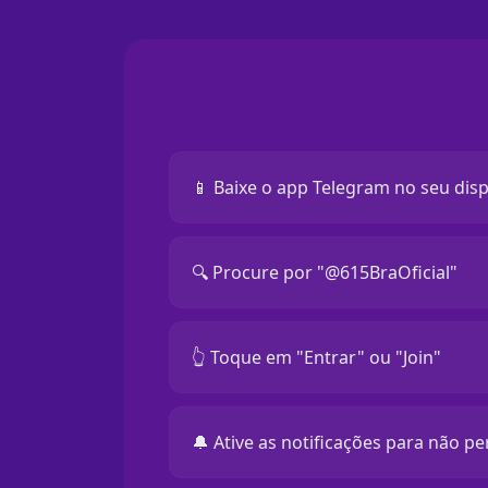
📱 Baixe o app Telegram no seu disp
🔍 Procure por "@615BraOficial"
👆 Toque em "Entrar" ou "Join"
🔔 Ative as notificações para não p