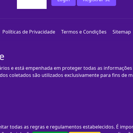
Políticas de Privacidade
Termos e Condições
Sitemap
de
uários e está empenhada em proteger todas as informações
os coletados são utilizados exclusivamente para fins de m
ar todas as regras e regulamentos estabelecidos. É impor