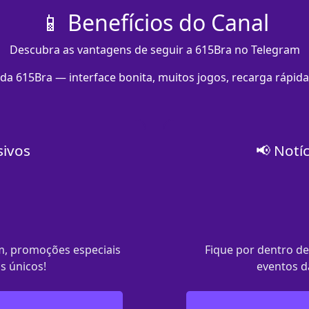
📱 Benefícios do Canal
Descubra as vantagens de seguir a 615Bra no Telegram
 615Bra — interface bonita, muitos jogos, recarga rápida 
sivos
📢 Notí
m, promoções especiais
Fique por dentro d
s únicos!
eventos d