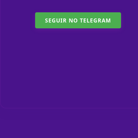
SEGUIR NO TELEGRAM