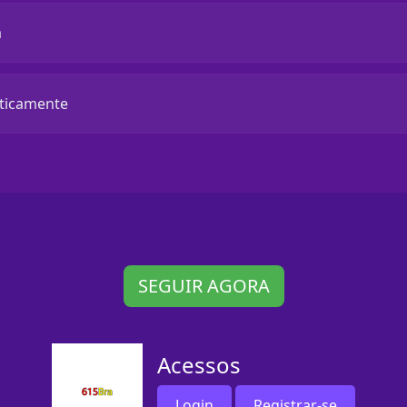
a
aticamente
SEGUIR AGORA
Acessos
Login
Registrar-se