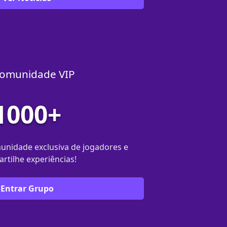
Comunidade VIP
1000+
unidade exclusiva de jogadores e
rtilhe experiências!
Entrar Grupo