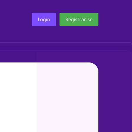
Login
Registrar-se