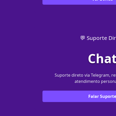
💬 Suporte Di
Cha
Suporte direto via Telegram, r
atendimento persona
Falar Suport