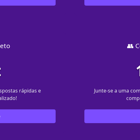
reto
👥 
t
espostas rápidas e
Junte-se a uma com
lizado!
compa
e