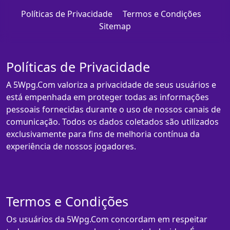
Políticas de Privacidade
Termos e Condições
Sitemap
Políticas de Privacidade
A 5Wpg.Com valoriza a privacidade de seus usuários e
está empenhada em proteger todas as informações
pessoais fornecidas durante o uso de nossos canais de
comunicação. Todos os dados coletados são utilizados
exclusivamente para fins de melhoria contínua da
experiência de nossos jogadores.
Termos e Condições
Os usuários da 5Wpg.Com concordam em respeitar