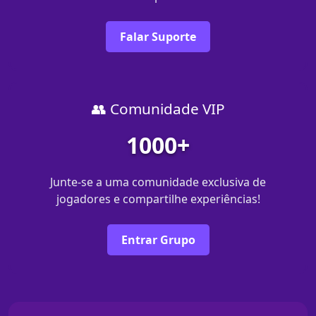
Falar Suporte
👥 Comunidade VIP
1000+
Junte-se a uma comunidade exclusiva de
jogadores e compartilhe experiências!
Entrar Grupo