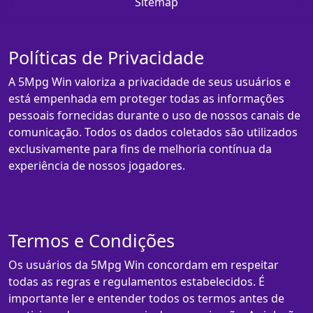
Sitemap
Políticas de Privacidade
A 5Mpg Win valoriza a privacidade de seus usuários e
está empenhada em proteger todas as informações
pessoais fornecidas durante o uso de nossos canais de
comunicação. Todos os dados coletados são utilizados
exclusivamente para fins de melhoria contínua da
experiência de nossos jogadores.
Termos e Condições
Os usuários da 5Mpg Win concordam em respeitar
todas as regras e regulamentos estabelecidos. É
importante ler e entender todos os termos antes de