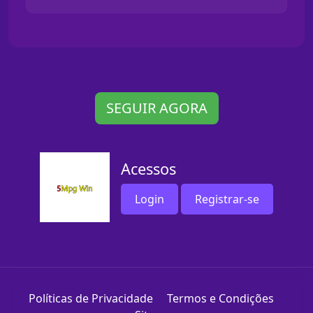
SEGUIR AGORA
Acessos
Login
Registrar-se
Políticas de Privacidade
Termos e Condições