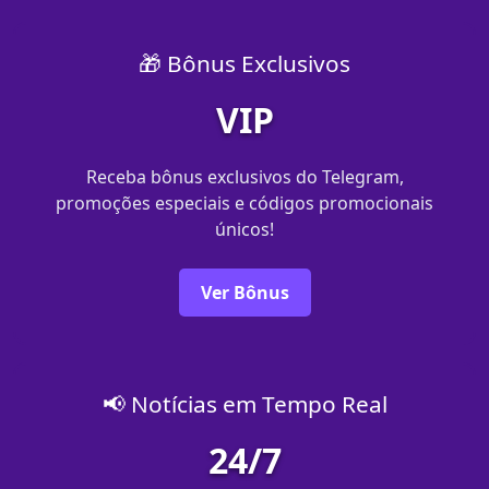
🎁 Bônus Exclusivos
VIP
Receba bônus exclusivos do Telegram,
promoções especiais e códigos promocionais
únicos!
Ver Bônus
📢 Notícias em Tempo Real
24/7