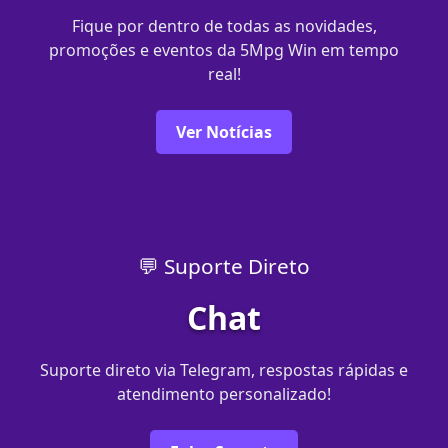
Fique por dentro de todas as novidades,
promoções e eventos da 5Mpg Win em tempo
real!
Ver Notícias
💬 Suporte Direto
Chat
Suporte direto via Telegram, respostas rápidas e
atendimento personalizado!