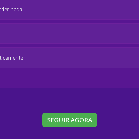
erder nada
a
aticamente
SEGUIR AGORA