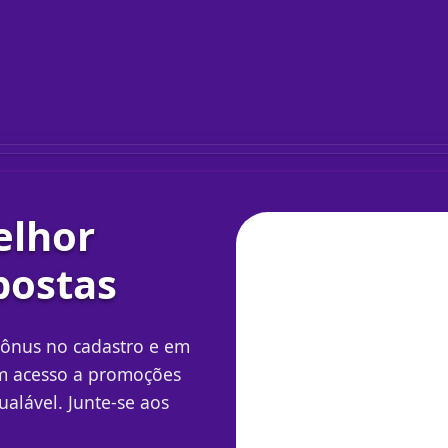
elhor
postas
bônus no cadastro e em
em acesso a promoções
ualável. Junte-se aos