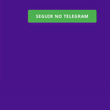
SEGUIR NO TELEGRAM