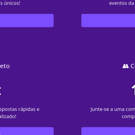
s únicos!
eventos da
reto
👥 
t
espostas rápidas e
Junte-se a uma com
lizado!
compa
e