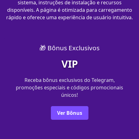
sistema, instruções de instalação e recursos
disponíveis. A página é otimizada para carregamento
rápido e oferece uma experiência de usuário intuitiva.
🎁 Bônus Exclusivos
VIP
Receba bônus exclusivos do Telegram,
promoções especiais e códigos promocionais
únicos!
Ver Bônus