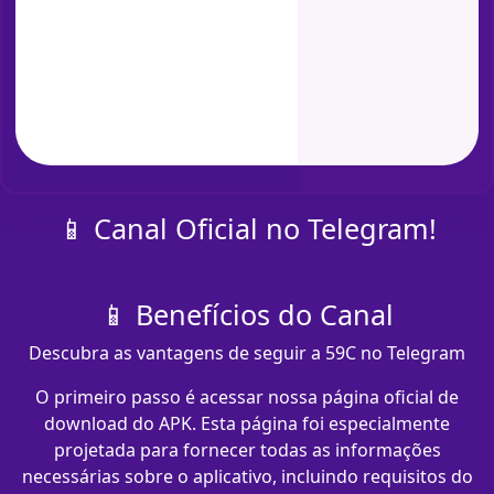
📱 Canal Oficial no Telegram!
📱 Benefícios do Canal
Descubra as vantagens de seguir a 59C no Telegram
O primeiro passo é acessar nossa página oficial de
download do APK. Esta página foi especialmente
projetada para fornecer todas as informações
necessárias sobre o aplicativo, incluindo requisitos do