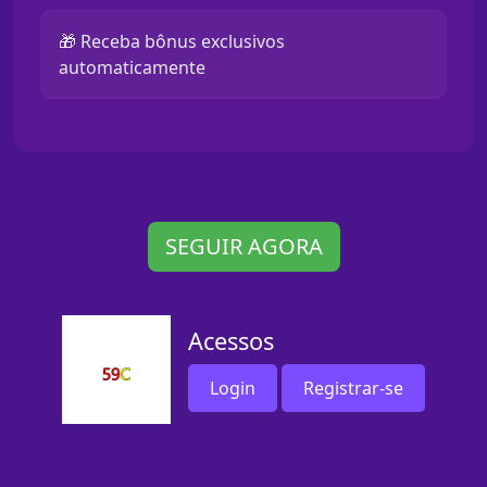
🎁 Receba bônus exclusivos
automaticamente
SEGUIR AGORA
Acessos
Login
Registrar-se