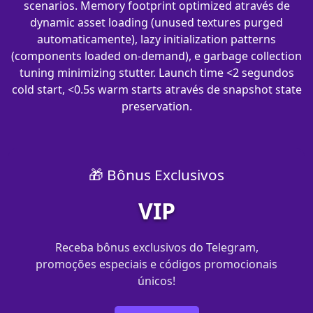
scenarios. Memory footprint optimized através de
dynamic asset loading (unused textures purged
automaticamente), lazy initialization patterns
(components loaded on-demand), e garbage collection
tuning minimizing stutter. Launch time <2 segundos
cold start, <0.5s warm starts através de snapshot state
preservation.
🎁 Bônus Exclusivos
VIP
Receba bônus exclusivos do Telegram,
promoções especiais e códigos promocionais
únicos!