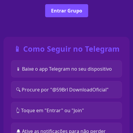
Entrar Grupo
📱 Como Seguir no Telegram
📱 Baixe o app Telegram no seu dispositivo
🔍 Procure por "@59Brl DownloadOficial"
👆 Toque em "Entrar" ou "Join"
🔔 Ative as notificações para não perder