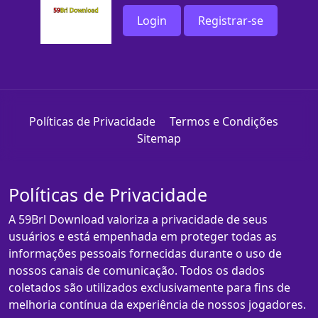
Login
Registrar-se
Políticas de Privacidade
Termos e Condições
Sitemap
Políticas de Privacidade
A 59Brl Download valoriza a privacidade de seus
usuários e está empenhada em proteger todas as
informações pessoais fornecidas durante o uso de
nossos canais de comunicação. Todos os dados
coletados são utilizados exclusivamente para fins de
melhoria contínua da experiência de nossos jogadores.