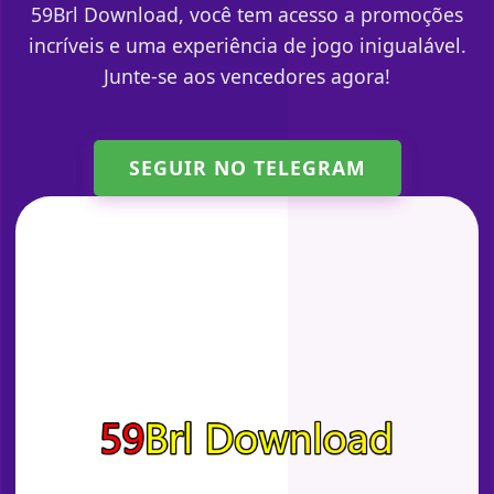
59Brl Download, você tem acesso a promoções
incríveis e uma experiência de jogo inigualável.
Junte-se aos vencedores agora!
SEGUIR NO TELEGRAM