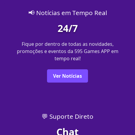
📢 Notícias em Tempo Real
24/7
Fique por dentro de todas as novidades,
promoções e eventos da 595 Games APP em
tempo real!
Ver Notícias
💬 Suporte Direto
Chat