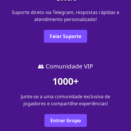
Suporte direto via Telegram, respostas rápidas e
atendimento personalizado!
Falar Suporte
👥 Comunidade VIP
1000+
Junte-se a uma comunidade exclusiva de
jogadores e compartilhe experiências!
Entrar Grupo