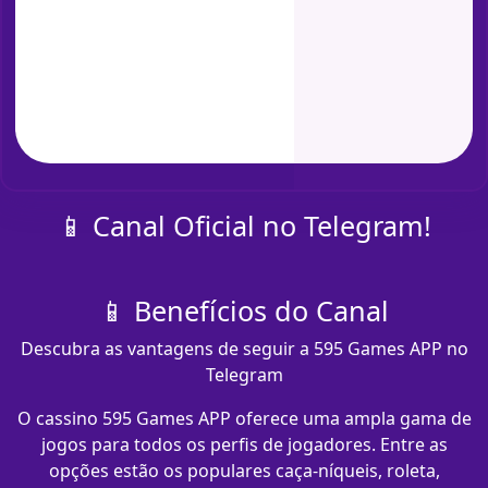
📱 Canal Oficial no Telegram!
📱 Benefícios do Canal
Descubra as vantagens de seguir a 595 Games APP no
Telegram
O cassino 595 Games APP oferece uma ampla gama de
jogos para todos os perfis de jogadores. Entre as
opções estão os populares caça-níqueis, roleta,