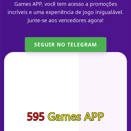
Games APP, você tem acesso a promoções
incríveis e uma experiência de jogo inigualável.
Junte-se aos vencedores agora!
SEGUIR NO TELEGRAM