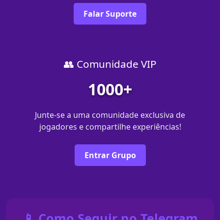
Falar Suporte
👥 Comunidade VIP
1000+
Junte-se a uma comunidade exclusiva de
jogadores e compartilhe experiências!
Entrar Grupo
📱 Como Seguir no Telegram