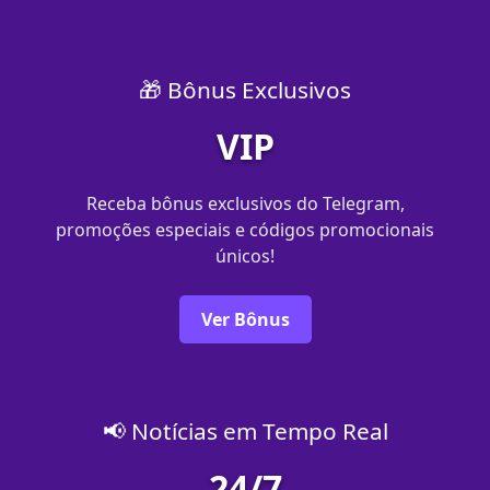
🎁 Bônus Exclusivos
VIP
Receba bônus exclusivos do Telegram,
promoções especiais e códigos promocionais
únicos!
Ver Bônus
📢 Notícias em Tempo Real
24/7