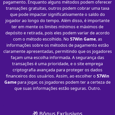
pagamento. Enquanto alguns métodos podem oferecer
transações gratuitas, outros podem cobrar uma taxa
que pode impactar significativamente o saldo do
jogador ao longo do tempo. Além disso, é importante
ter em mente os limites mínimos e máximos de
depósito e retirada, pois eles podem variar de acordo
com o método escolhido. No
57Win Game
, as
informações sobre os métodos de pagamento estão
claramente apresentadas, permitindo que os jogadores
façam uma escolha informada. A segurança das
transações é uma prioridade, e o site emprega
criptografia avançada para proteger os dados
financeiros dos usuários. Assim, ao escolher o
57Win
Game
para jogar, os jogadores podem ter a certeza de
que suas informações estão seguras. Outro.
🎁 Bônus Exclusivos