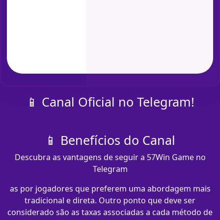
📱 Canal Oficial no Telegram!
📱 Benefícios do Canal
Descubra as vantagens de seguir a 57Win Game no
Telegram
as por jogadores que preferem uma abordagem mais
tradicional e direta. Outro ponto que deve ser
considerado são as taxas associadas a cada método de