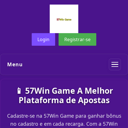
Login
Registrar-se
Menu
📱 57Win Game A Melhor
Plataforma de Apostas
Cadastre-se na 57Win Game para ganhar bônus
no cadastro e em cada recarga. Com a 57Win