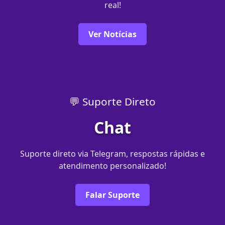
real!
Ver Notícias
💬 Suporte Direto
Chat
Suporte direto via Telegram, respostas rápidas e
atendimento personalizado!
Falar Suporte