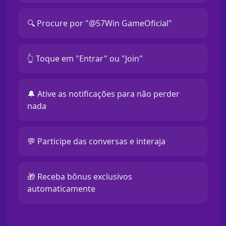
🔍 Procure por "@57Win GameOficial"
👆 Toque em "Entrar" ou "Join"
🔔 Ative as notificações para não perder
nada
💬 Participe das conversas e interaja
🎁 Receba bônus exclusivos
automaticamente