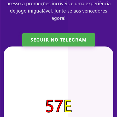
acesso a promoções incríveis e uma experiência
de jogo inigualável. Junte-se aos vencedores
agora!
SEGUIR NO TELEGRAM