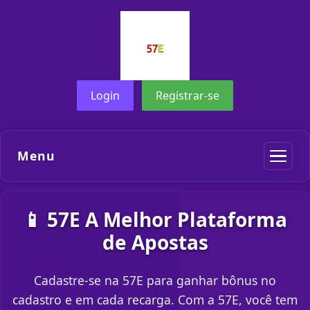
Login
Registrar-se
Menu
📱 57E A Melhor Plataforma
de Apostas
Cadastre-se na 57E para ganhar bônus no
cadastro e em cada recarga. Com a 57E, você tem