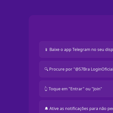
📱 Baixe o app Telegram no seu disp
🔍 Procure por "@57Bra LoginOficia
👆 Toque em "Entrar" ou "Join"
🔔 Ative as notificações para não p