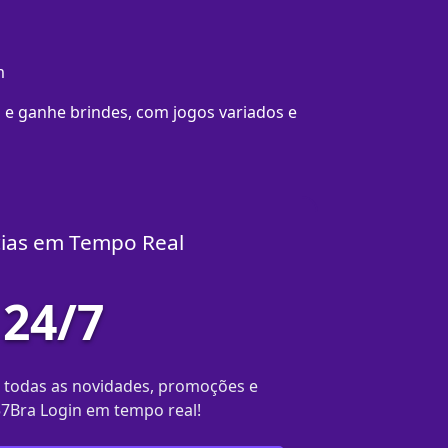
m
l e ganhe brindes, com jogos variados e
cias em Tempo Real
24/7
e todas as novidades, promoções e
57Bra Login em tempo real!