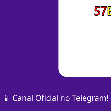
📱 Canal Oficial no Telegram!