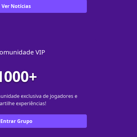
Ver Notícias
Comunidade VIP
1000+
unidade exclusiva de jogadores e
rtilhe experiências!
Entrar Grupo