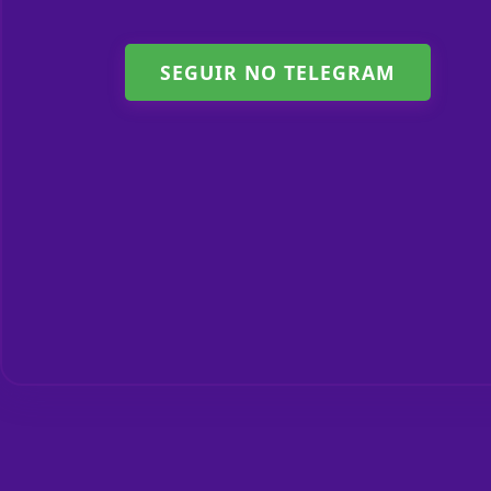
SEGUIR NO TELEGRAM