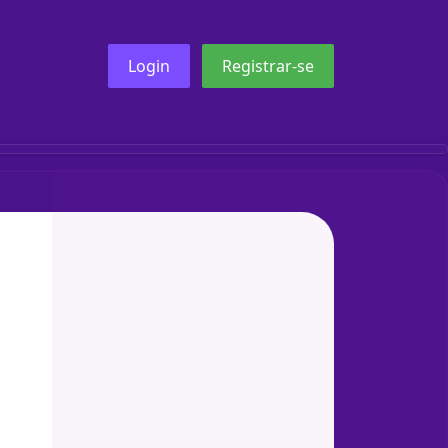
Login
Registrar-se