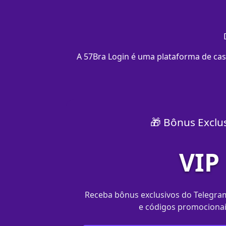
A 57Bra Login é uma plataforma de cass
🎁 Bônus Exclu
VIP
Receba bônus exclusivos do Telegra
e códigos promocionai