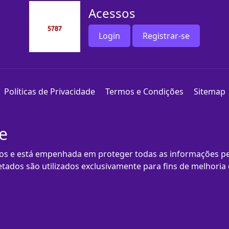
Acessos
Login
Registrar-se
Políticas de Privacidade
Termos e Condições
Sitemap
de
rios e está empenhada em proteger todas as informações p
tados são utilizados exclusivamente para fins de melhoria