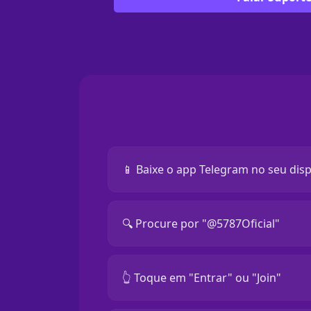
📱 Baixe o app Telegram no seu disp
🔍 Procure por "@5787Oficial"
👆 Toque em "Entrar" ou "Join"