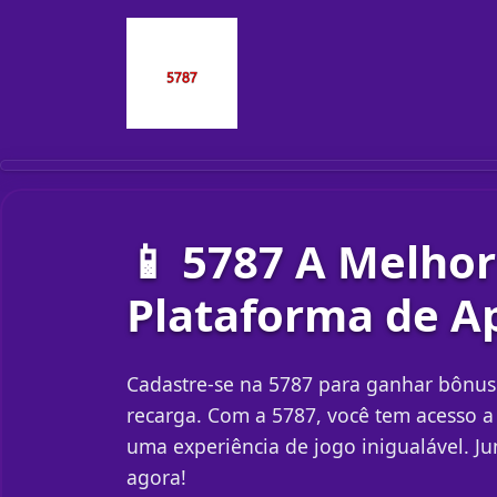
📱 5787 A Melhor
Plataforma de A
Cadastre-se na 5787 para ganhar bônus
recarga. Com a 5787, você tem acesso a
uma experiência de jogo inigualável. J
agora!