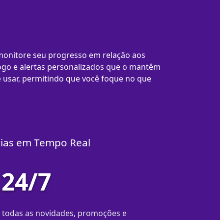
onitore seu progresso em relação aos
 jogo e alertas personalizados que o mantêm
e usar, permitindo que você foque no que
cias em Tempo Real
24/7
e todas as novidades, promoções e