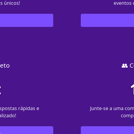
s únicos!
eventos 
reto
👥 
t
espostas rápidas e
Junte-se a uma com
lizado!
compa
e