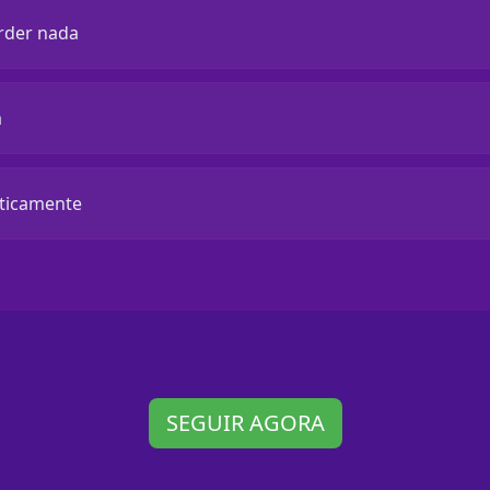
erder nada
a
aticamente
SEGUIR AGORA