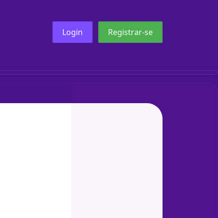
Login
Registrar-se