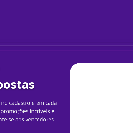
postas
 no cadastro e em cada
 promoções incríveis e
unte-se aos vencedores