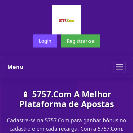
Login
Registrar-se
Menu
📱 5757.Com A Melhor
Plataforma de Apostas
Cadastre-se na 5757.Com para ganhar bônus no
cadastro e em cada recarga. Com a 5757.Com,