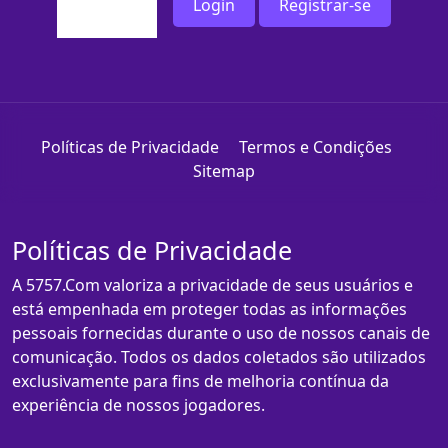
Login
Registrar-se
Políticas de Privacidade
Termos e Condições
Sitemap
Políticas de Privacidade
A 5757.Com valoriza a privacidade de seus usuários e
está empenhada em proteger todas as informações
pessoais fornecidas durante o uso de nossos canais de
comunicação. Todos os dados coletados são utilizados
exclusivamente para fins de melhoria contínua da
experiência de nossos jogadores.