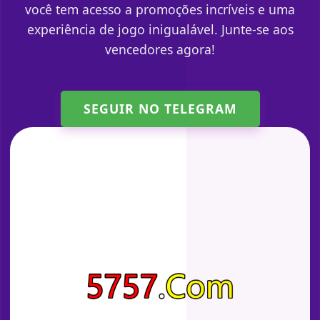
você tem acesso a promoções incríveis e uma
experiência de jogo inigualável. Junte-se aos
vencedores agora!
SEGUIR NO TELEGRAM