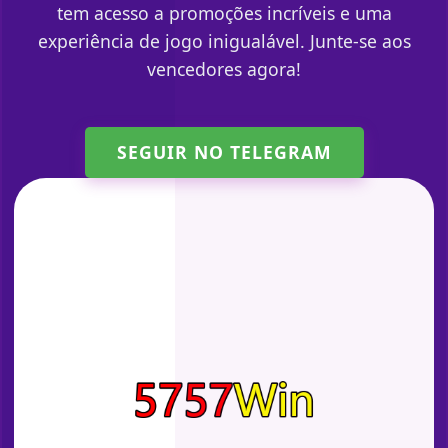
tem acesso a promoções incríveis e uma
experiência de jogo inigualável. Junte-se aos
vencedores agora!
SEGUIR NO TELEGRAM