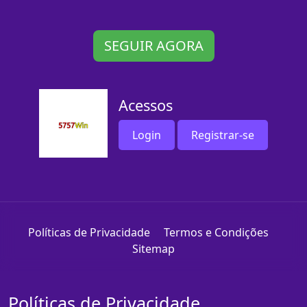
SEGUIR AGORA
Acessos
Login
Registrar-se
Políticas de Privacidade
Termos e Condições
Sitemap
Políticas de Privacidade