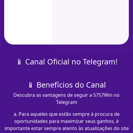
📱 Canal Oficial no Telegram!
📱 Benefícios do Canal
Descubra as vantagens de seguir a 5757Win no
Telegram
a. Para aqueles que estão sempre à procura de
oportunidades para maximizar seus ganhos, é
importante estar sempre atento às atualizações do site