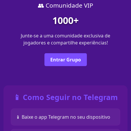
👥 Comunidade VIP
1000+
Junte-se a uma comunidade exclusiva de
jogadores e compartilhe experiências!
Entrar Grupo
📱 Como Seguir no Telegram
📱 Baixe o app Telegram no seu dispositivo