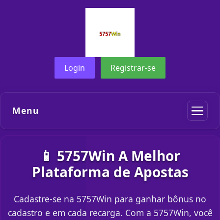
Login
Registrar-se
Menu
📱 5757Win A Melhor
Plataforma de Apostas
Cadastre-se na 5757Win para ganhar bônus no
cadastro e em cada recarga. Com a 5757Win, você