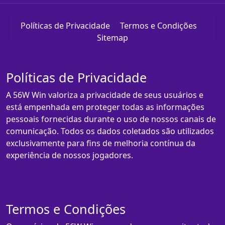
Políticas de Privacidade
Termos e Condições
Sitemap
Políticas de Privacidade
A 56W Win valoriza a privacidade de seus usuários e
está empenhada em proteger todas as informações
pessoais fornecidas durante o uso de nossos canais de
comunicação. Todos os dados coletados são utilizados
exclusivamente para fins de melhoria contínua da
experiência de nossos jogadores.
Termos e Condições