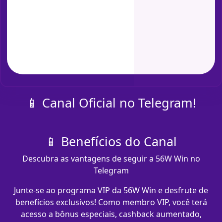
📱 Canal Oficial no Telegram!
📱 Benefícios do Canal
Descubra as vantagens de seguir a 56W Win no
Telegram
Junte-se ao programa VIP da 56W Win e desfrute de
benefícios exclusivos! Como membro VIP, você terá
acesso a bônus especiais, cashback aumentado,