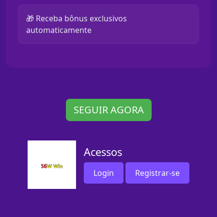
🎁 Receba bônus exclusivos
automaticamente
SEGUIR AGORA
Acessos
Login
Registrar-se