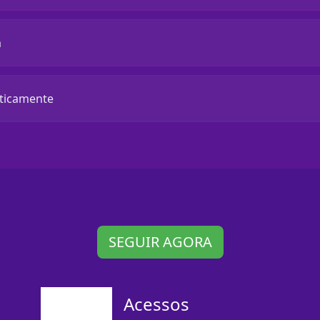
a
aticamente
SEGUIR AGORA
Acessos