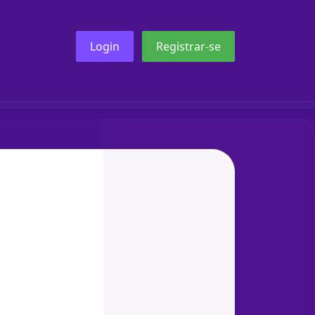
Login
Registrar-se