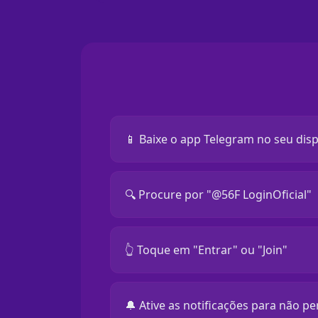
📱 Baixe o app Telegram no seu disp
🔍 Procure por "@56F LoginOficial"
👆 Toque em "Entrar" ou "Join"
🔔 Ative as notificações para não p