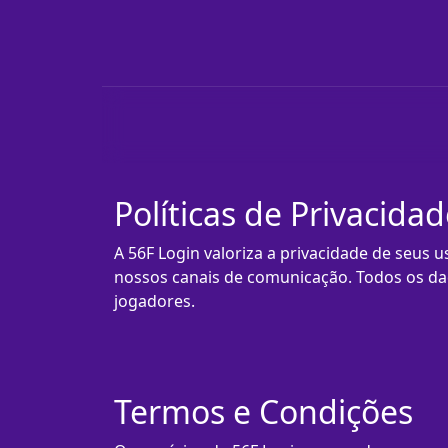
Políticas de Privacida
A 56F Login valoriza a privacidade de seus
nossos canais de comunicação. Todos os dad
jogadores.
Termos e Condições