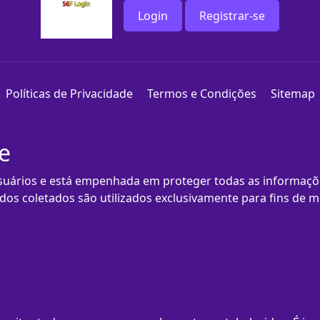
Login
Registrar-se
Políticas de Privacidade
Termos e Condições
Sitemap
de
 usuários e está empenhada em proteger todas as informaçõ
os coletados são utilizados exclusivamente para fins de m