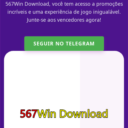
567Win Download, você tem acesso a promoções
incríveis e uma experiência de jogo inigualável.
Junte-se aos vencedores agora!
SEGUIR NO TELEGRAM