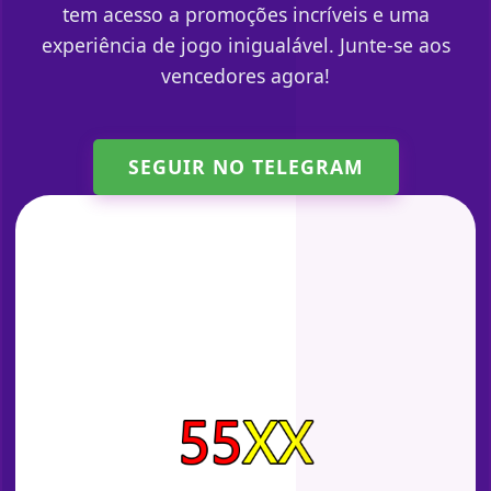
tem acesso a promoções incríveis e uma
experiência de jogo inigualável. Junte-se aos
vencedores agora!
SEGUIR NO TELEGRAM