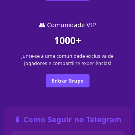
👥 Comunidade VIP
1000+
Junte-se a uma comunidade exclusiva de
jogadores e compartilhe experiências!
Entrar Grupo
📱 Como Seguir no Telegram