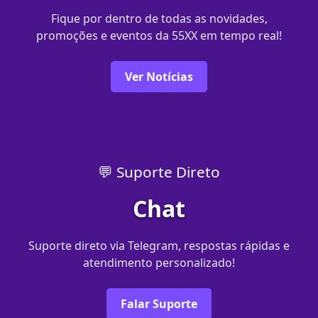
Fique por dentro de todas as novidades,
promoções e eventos da 55XX em tempo real!
Ver Notícias
💬 Suporte Direto
Chat
Suporte direto via Telegram, respostas rápidas e
atendimento personalizado!
Falar Suporte