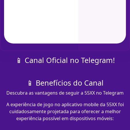
📱 Canal Oficial no Telegram!
📱 Benefícios do Canal
Descubra as vantagens de seguir a 55XX no Telegram
A experiência de jogo no aplicativo mobile da 55XX foi
cuidadosamente projetada para oferecer a melhor
experiência possível em dispositivos móveis: