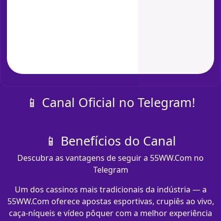
📱 Canal Oficial no Telegram!
📱 Benefícios do Canal
Descubra as vantagens de seguir a 55WW.Com no
Telegram
Um dos cassinos mais tradicionais da indústria — a
55WW.Com oferece apostas esportivas, crupiês ao vivo,
caça-níqueis e vídeo pôquer com a melhor experiência