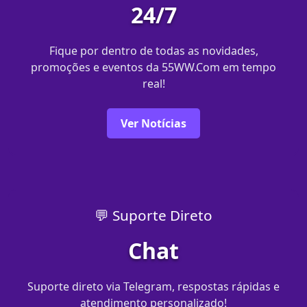
24/7
Fique por dentro de todas as novidades,
promoções e eventos da 55WW.Com em tempo
real!
Ver Notícias
💬 Suporte Direto
Chat
Suporte direto via Telegram, respostas rápidas e
atendimento personalizado!