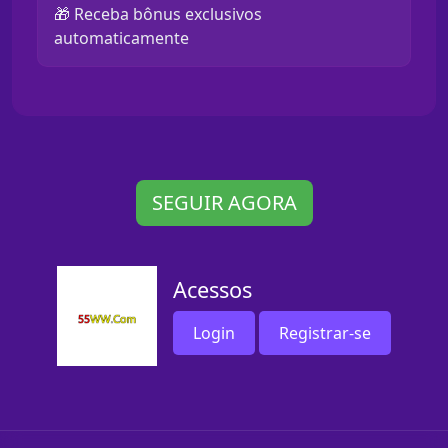
🎁 Receba bônus exclusivos
automaticamente
SEGUIR AGORA
Acessos
Login
Registrar-se