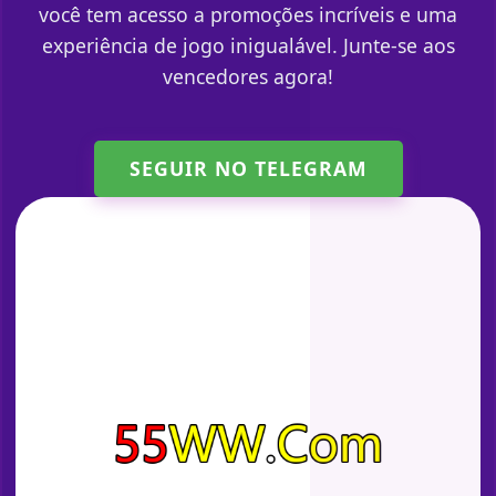
você tem acesso a promoções incríveis e uma
experiência de jogo inigualável. Junte-se aos
vencedores agora!
SEGUIR NO TELEGRAM