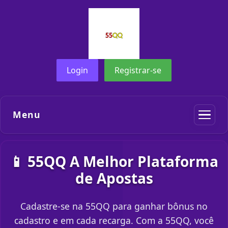
Login
Registrar-se
Menu
📱 55QQ A Melhor Plataforma
de Apostas
Cadastre-se na 55QQ para ganhar bônus no
cadastro e em cada recarga. Com a 55QQ, você