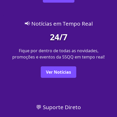
📢 Notícias em Tempo Real
24/7
Fique por dentro de todas as novidades,
promoções e eventos da 55QQ em tempo real!
Ver Notícias
💬 Suporte Direto