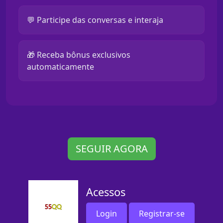
💬 Participe das conversas e interaja
🎁 Receba bônus exclusivos
automaticamente
SEGUIR AGORA
Acessos
Login
Registrar-se