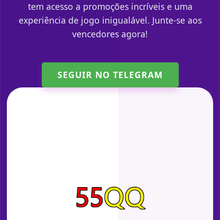
tem acesso a promoções incríveis e uma
experiência de jogo inigualável. Junte-se aos
vencedores agora!
SEGUIR NO TELEGRAM